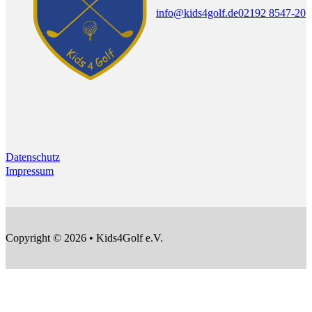
info@kids4golf.de
02192 8547-20
Datenschutz
Impressum
Copyright © 2026 • Kids4Golf e.V.
F
F