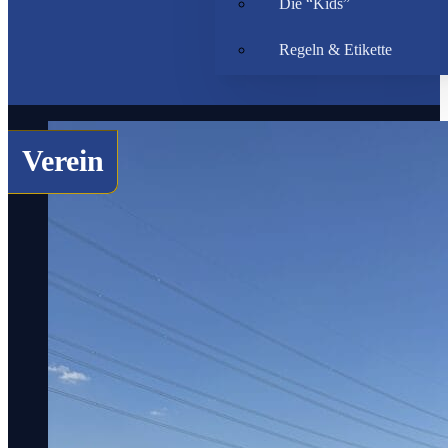
Die “Kids”
Regeln & Etikette
Verein