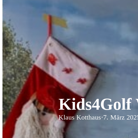
Kids4Golf 
Klaus Kotthaus
·
7. März 202