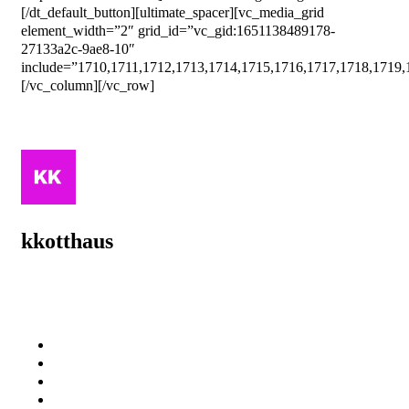
[/dt_default_button][ultimate_spacer][vc_media_grid
element_width=”2″ grid_id=”vc_gid:1651138489178-
27133a2c-9ae8-10″
include=”1710,1711,1712,1713,1714,1715,1716,1717,1718,1719,
[/vc_column][/vc_row]
kkotthaus