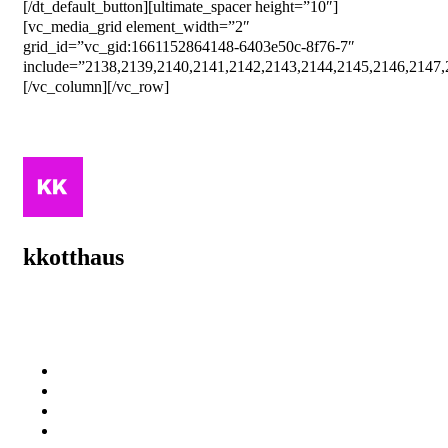
[/dt_default_button][ultimate_spacer height=”10″]
[vc_media_grid element_width=”2″
grid_id=”vc_gid:1661152864148-6403e50c-8f76-7″
include=”2138,2139,2140,2141,2142,2143,2144,2145,2146,2147,
[/vc_column][/vc_row]
kkotthaus