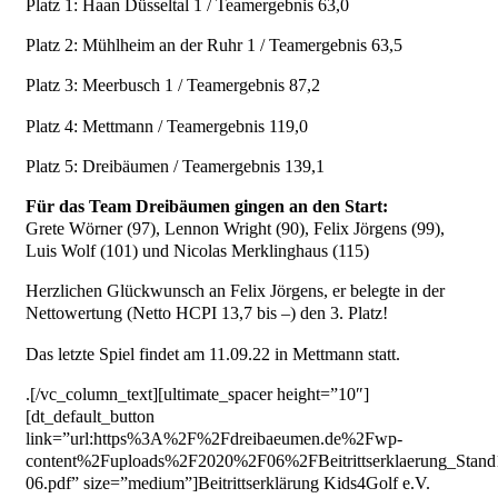
Platz 1: Haan Düsseltal 1 / Teamergebnis 63,0
Platz 2: Mühlheim an der Ruhr 1 / Teamergebnis 63,5
Platz 3: Meerbusch 1 / Teamergebnis 87,2
Platz 4: Mettmann / Teamergebnis 119,0
Platz 5: Dreibäumen / Teamergebnis 139,1
Für das Team Dreibäumen gingen an den Start:
Grete Wörner (97), Lennon Wright (90), Felix Jörgens (99),
Luis Wolf (101) und Nicolas Merklinghaus (115)
Herzlichen Glückwunsch an Felix Jörgens, er belegte in der
Nettowertung (Netto HCPI 13,7 bis –) den 3. Platz!
Das letzte Spiel findet am 11.09.22 in Mettmann statt.
.[/vc_column_text][ultimate_spacer height=”10″]
[dt_default_button
link=”url:https%3A%2F%2Fdreibaeumen.de%2Fwp-
content%2Fuploads%2F2020%2F06%2FBeitrittserklaerung_Stand
06.pdf” size=”medium”]Beitrittserklärung Kids4Golf e.V.