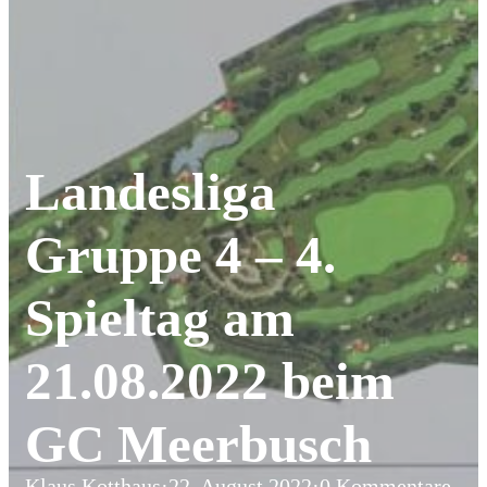
Landesliga
Gruppe 4 – 4.
Spieltag am
21.08.2022 beim
GC Meerbusch
Klaus Kotthaus
·
22. August 2022
·
0 Kommentare