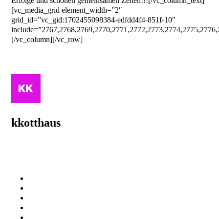
Erfolge und schönen gemeinsamen Zeiten!!![/vc_column_text]
[vc_media_grid element_width=”2″
grid_id=”vc_gid:1702455098384-edfdd4f4-851f-10″
include=”2767,2768,2769,2770,2771,2772,2773,2774,2775,2776,
[/vc_column][/vc_row]
kkotthaus