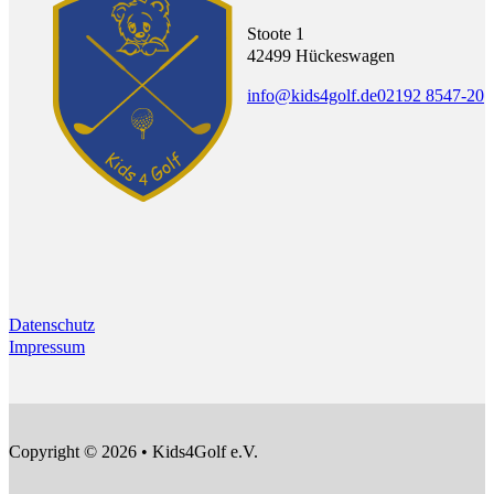
Stoote 1
42499 Hückeswagen
info@kids4golf.de
02192 8547-20
Datenschutz
Impressum
Copyright © 2026 • Kids4Golf e.V.
F
F