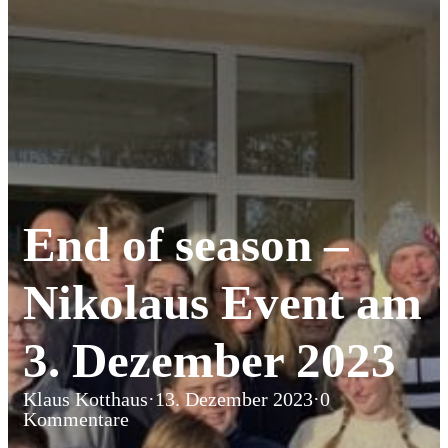
End of season –
Nikolaus Event am
3. Dezember 2023
Klaus Kotthaus
·
13. Dezember 2023
·
0
Kommentare